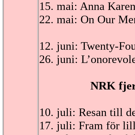
15. mai: Anna Kare
22. mai: On Our M
12. juni: Twenty-Fo
26. juni: L’onorevo
NRK fjer
10. juli: Resan till d
17. juli: Fram för li