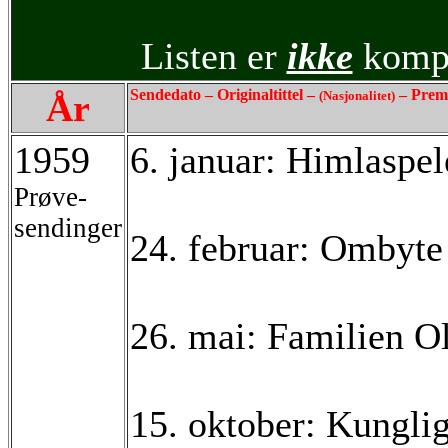
Listen er
ikke
kompl
Sendedato – Originaltittel –
– Prem
År
(Nasjonalitet)
1959
6. januar: Himlaspe
Prøve-
sendinger
24. februar: Ombyte
26. mai: Familien O
15. oktober: Kungli