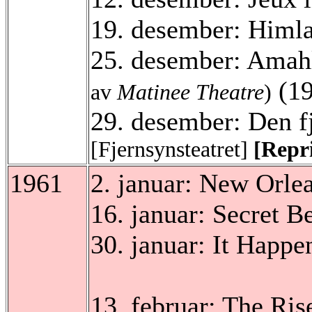
19. desember: Himl
25. desember: Amahl
(1
av
Matinee Theatre
)
29. desember:
Den f
[Fjernsynsteatret]
[Repri
1961
2. januar: New Orle
16. januar: Secret 
30. januar: It Hap
13. februar: The Ris