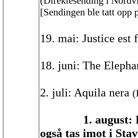
(Direktesending i Nordv
[Sendingen ble tatt opp
19. mai: Justice est 
18. juni: The Eleph
2. juli: Aquila nera
(
1. august: Første
også tas imot i Sta