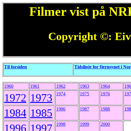
Filmer vist på NR
Copyright ©: Eiv
Til forsiden
Tidslinje for fjernsynet i No
1960
1961
1962
1963
1964
19
1974
1975
1976
19
1972
1973
1986
1987
1988
19
1984
1985
1998
1999
2000
1996
1997