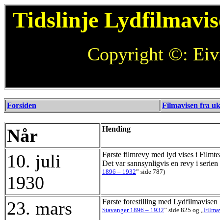
Tidslinje Lydfilmavi
Copyright ©: Eiv
Forsiden
Filmavisen fra uk
Hending
Når
Første filmrevy med lyd vises i Filmte
10. juli
Det var sannsynligvis en revy i seri
1896 – 1932
” side 787)
1930
Første forestilling med Lydfilmavisen
23. mars
Stavanger 1896 – 1932
” side 825 og
„
Filma