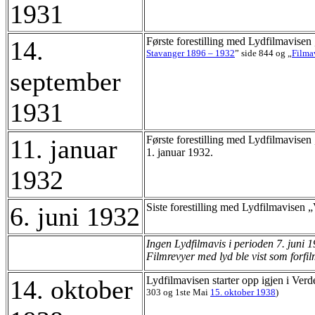
1931
Første forestilling med Lydfilmavisen
14.
Stavanger 1896 – 1932
” side 844
og
„
Filma
september
1931
Første forestilling med Lydfilmavisen
11. januar
1. januar 1932.
1932
Siste forestilling med Lydfilmavisen 
6. juni 1932
Ingen Lydfilmavis i perioden 7. juni 
Filmrevyer med lyd ble vist som forfil
Lydfilmavisen starter opp igjen i Verd
14. oktober
303 og 1ste Mai
15. oktober 1938
)