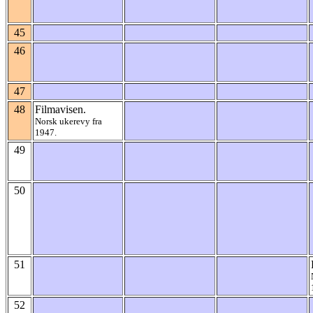
45
46
47
48
Filmavisen.
Norsk ukerevy fra
1947.
49
50
51
52