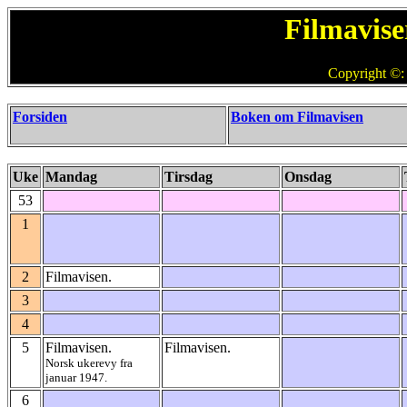
Filmavise
Copyright ©:
Forsiden
Boken om Filmavisen
Uke
Mandag
Tirsdag
Onsdag
53
1
2
Filmavisen.
3
4
5
Filmavisen.
Filmavisen.
Norsk ukerevy fra
januar 1947.
6