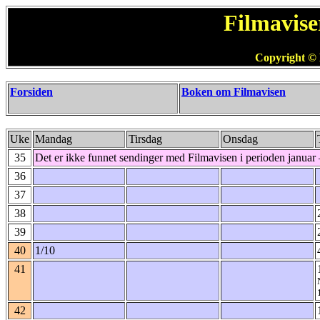
Filmavise
Copyright © 
Forsiden
Boken om Filmavisen
Uke
Mandag
Tirsdag
Onsdag
35
Det er ikke funnet sendinger med Filmavisen i perioden januar
36
37
38
39
40
1/10
41
42