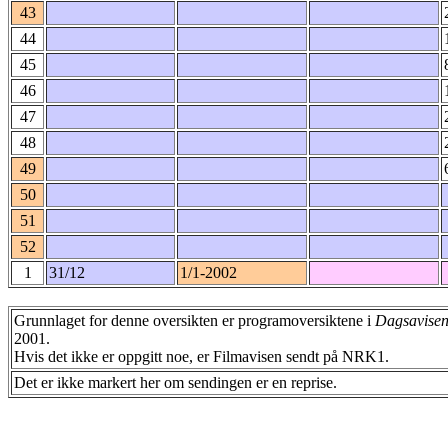
43
44
45
46
47
48
49
50
51
52
1
31/12
1/1-2002
Grunnlaget for denne oversikten er programoversiktene i
Dagsavise
2001.
Hvis det ikke er oppgitt noe, er Filmavisen sendt på NRK1.
Det er ikke markert her om sendingen er en reprise.